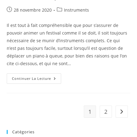
Publication
Post
28 novembre 2020
Instruments
publiée :
category:
Il est tout à fait compréhensible que pour s’assurer de
pouvoir animer un festival comme il se doit, il soit toujours
nécessaire de se munir d’instruments complets. Ce qui
n’est pas toujours facile, surtout lorsqu’il est question de
déplacer un piano à queue, pour bien des raisons que l’on
cite ci-dessous, et qui ne sont…
Transporter
Continuer La Lecture
Facilement
Ses
Instruments
Pour
Un
Festival
1
2
Aller à 
Catégories