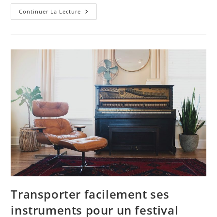
Acheter
Continuer La Lecture
Un
Piano :
Considérer
La
Longueur,
La
Tension
Des
Cordes
Et
La
Table
Du
Piano
Transporter facilement ses
instruments pour un festival