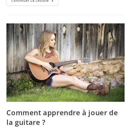
Comment
Continuer La Lecture
Devenir
Un
Grand
Guitariste
De
Jazz
Manouche
?
Comment apprendre à jouer de
la guitare ?