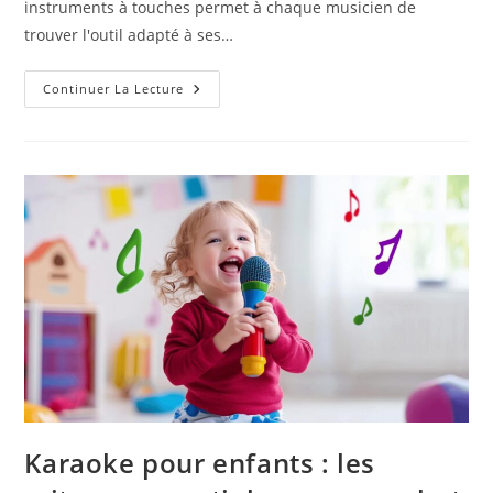
instruments à touches permet à chaque musicien de
trouver l'outil adapté à ses…
Guide
Continuer La Lecture
D’achat
:
Trouver
Le
Piano
D’occasion
Ideal
A
Paris
Karaoke pour enfants : les