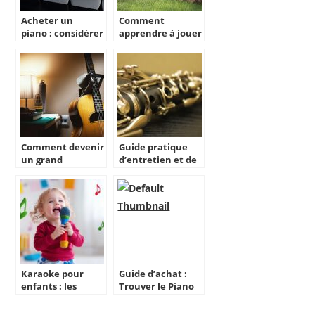
Acheter un
Comment
piano : considérer
apprendre à jouer
la longueur, la
de la guitare ?
tension des
cordes et la table
du piano
Comment devenir
Guide pratique
un grand
d’entretien et de
guitariste de jazz
maintenance
manouche ?
pour la
préservation de la
Clarinette
Karaoke pour
Guide d’achat :
enfants : les
Trouver le Piano
criteres essentiels
d’occasion ideal a
pour un achat
Paris