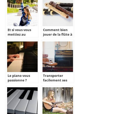
Et si vous vous
Comment bien
mettiez au
jouer de la flûte à
Ukulélé?
bec?
Le piano vous
Transporter
passionne ?
facilement ses
Prenez des cours
instruments pour
en ligne avec un
un festival
professeur